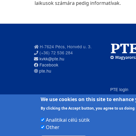
laikusok számára pedig informatívak.
H-7624 Pécs, Honvéd u. 3.
(+36) 72 536 284
kvkk@pte.hu
Facebook
pte.hu
PTE login
We use cookies on this site to enhance
By clicking the Accept button, you agree to us doing 
Analitikai célú sütik
Other
Pécsi Tudományegyetem | Kancellária |
Informatikai 