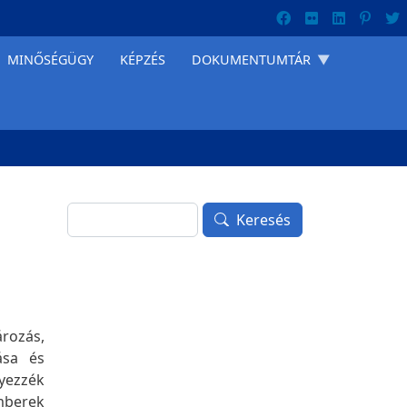
MINŐSÉGÜGY
KÉPZÉS
DOKUMENTUMTÁR
Keresés
Keresés
ározás,
ása és
lyezzék
emberek