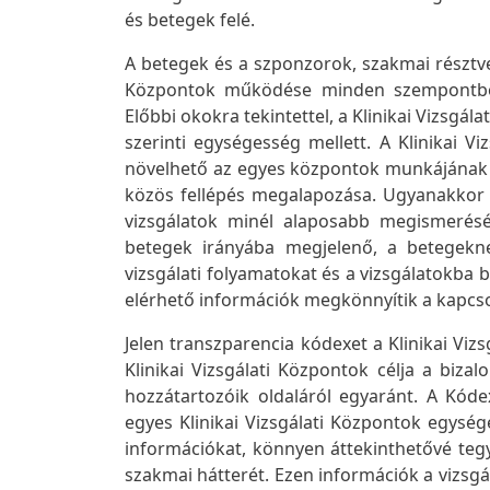
és betegek felé.
A betegek és a szponzorok, szakmai résztvev
Központok működése minden szempontból 
Előbbi okokra tekintettel, a Klinikai Vizsgá
szerinti egységesség mellett. A Klinikai V
növelhető az egyes központok munkájának a
közös fellépés megalapozása. Ugyanakkor m
vizsgálatok minél alaposabb megismerésér
betegek irányába megjelenő, a betegekne
vizsgálati folyamatokat és a vizsgálatokba 
elérhető információk megkönnyítik a kapcsol
Jelen transzparencia kódexet a Klinikai Viz
Klinikai Vizsgálati Központok célja a biz
hozzátartozóik oldaláról egyaránt. A Kóde
egyes Klinikai Vizsgálati Központok egysé
információkat, könnyen áttekinthetővé tegy
szakmai hátterét. Ezen információk a vizsg