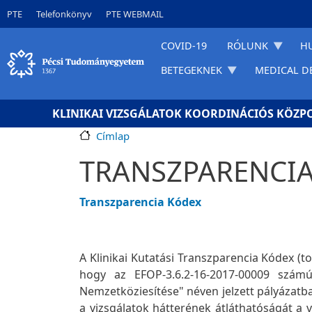
Ugrás a tartalomra
Gyorslinkek
PTE
Telefonkönyv
PTE WEBMAIL
COVID-19
RÓLUNK
H
BETEGEKNEK
MEDICAL D
KLINIKAI VIZSGÁLATOK KOORDINÁCIÓS KÖZP
Címlap
TRANSZPARENCIA
Transzparencia Kódex
A Klinikai Kutatási Transzparencia Kódex (t
hogy az EFOP-3.6.2-16-2017-00009 számú
Nemzetköziesítése" néven jelzett pályázatba
a vizsgálatok hátterének átláthatóságát a