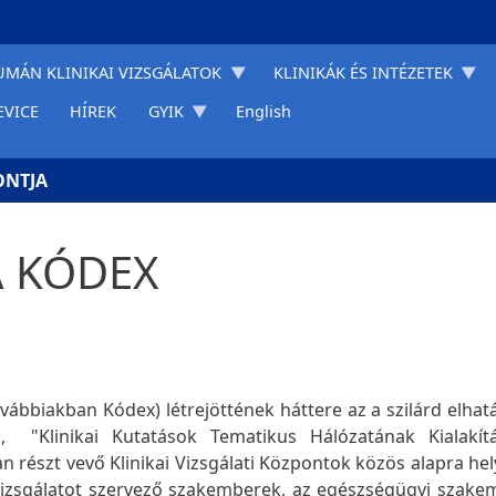
UMÁN KLINIKAI VIZSGÁLATOK
KLINIKÁK ÉS INTÉZETEK
EVICE
HÍREK
GYIK
English
ONTJA
 KÓDEX
ovábbiakban Kódex) létrejöttének háttere az a szilárd elhat
, "Klinikai Kutatások Tematikus Hálózatának Kialakít
n részt vevő Klinikai Vizsgálati Központok közös alapra he
 vizsgálatot szervező szakemberek, az egészségügyi szak