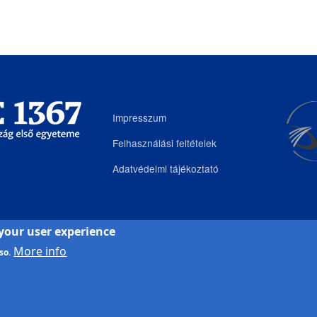
Impresszum
Felhasználási feltételek
Adatvédelmi tájékoztató
 your user experience
More info
so.
és Innovációs Igazgatóság
| Portál csoport - 2025.