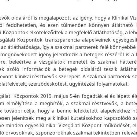
ők oldaláról is megalapozott az igény, hogy a Klinikai Viz
feddhetetlen, és ezen túlmenően könnyen átlátható l
lati Központok elköteleződtek a megfelelő átláthatóság, a le
izsgálati Központok transzparencia alapelveinek egységesí
z átláthatósága, így a szakmai partnerek felé könnyebbé 
egnövekedett igény jelentkezik a betegek részéről is a k
e, beleértve a vizsgálatok menetét és szakmai hátterét
k szóló információk a betegek oldaláról teszik átlátha
bevont klinikai résztvevők szerepeit. A szakmai partnerek 
atfelvételt, szerződéskötést, ügyintézési folyamatokat.
sgálati Központok 2019. május 5-én fogadták el és lépett él
alom elmélyítése a megbízók, a szakmai résztvevők, a bet
x további célja, hogy a benne lefektetett alapelvekhez 
gesen jelenítsék meg a klinikai kutatásokhoz kapcsolódó 
e minden egyes Klinikai Vizsgálati Központ működését, el
áló orvosoknak, szponzoroknak szakmai tekintetben relevá