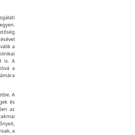
sgálati
egyen.
hetőség
tésével
válik a
linikai
 is. A
tóvá a
számára
etbe. A
egek és
hűen az
szakmai
őnyeit,
nsak, a