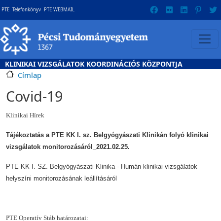
Ugrás a tartalomra
Gyorslinkek
PTE
Telefonkönyv
PTE WEBMAIL
KLINIKAI VIZSGÁLATOK KOORDINÁCIÓS KÖZPONTJA
Címlap
Covid-19
Klinikai Hírek
Tájékoztatás a PTE KK I. sz. Belgyógyászati Klinikán folyó klinikai
vizsgálatok monitorozásáról_2021.02.25.
PT
E KK I. SZ. Belgyógyászati Klinika - Humán klinikai vizsgálatok
helyszíni monitorozásának leállításáról
PTE Operatív Stáb határozatai: