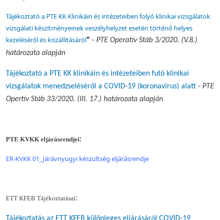
Tájékoztató a PTE KK Klinikáin és intézeteiben folyó klinikai vizsgálatok
vizsgálati készítményeinek veszélyhelyzet esetén történő helyes
-
kezeléséről és kiszállításáról
"
PTE Operatív Stáb 3/2020. (V.8.)
határozata alapján
Tájékoztató a PTE KK klinikáin és intézeteiben futó klinikai
vizsgálatok menedzseléséről a COVID-19 (koronavírus) alatt
-
PTE
Opertív Stáb 33/2020. (III. 17.) határozata alapján
:
PTE KVKK eljárásrendjei
ER-KVKK 01_Járávnyügyi készültség eljárásrendje
:
ETT KFEB Tájékoztatásai
Tájékoztatás az ETT KFEB különleges eljárásáról COVID-19