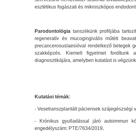
esztétikus fogászati és mikroszkópos endodont
Parodontológia
tanszékünk profiljába tartoz
regeneratív és mucogingivális műtéti beavat
precancerosuslaesióval rendelkező betegek g
szakképzés. Kiemelt figyelmet fordítun
diagnosztikájára, amelyben kutatást is végzünk
Kutatási témák:
- Vesetranszplantált páciensek szájegészségi
-
Krónikus gyulladással járó autoimmun kórk
engedélyszám: PTE/7634/2019,