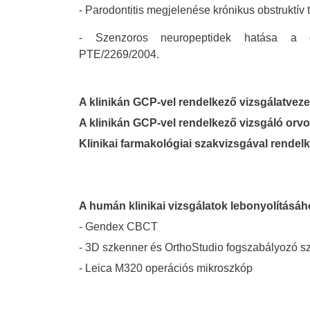
- Parodontitis megjelenése krónikus obstrukt
- Szenzoros neuropeptidek hatása a gyu
PTE/2269/2004.
A klinikán GCP-vel rendelkező vizsgálatvez
A klinikán GCP-vel rendelkező vizsgáló or
Klinikai farmakológiai szakvizsgával rend
A humán klinikai vizsgálatok lebonyolításá
- Gendex CBCT
- 3D szkenner és OrthoStudio fogszabályozó sz
- Leica M320 operációs mikroszkóp