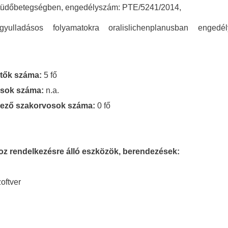
ív tüdőbetegségben, engedélyszám: PTE/5241/2014,
lladásos folyamatokra oralislichenplanusban engedél
etők száma:
5 fő
vosok száma:
n.a.
elkező szakorvosok száma:
0 fő
hoz rendelkezésre álló eszközök, berendezések:
oftver