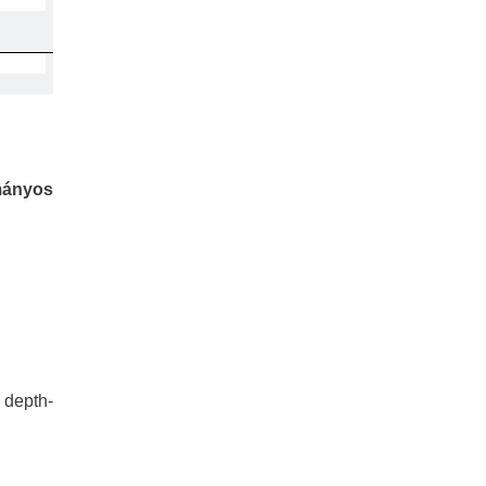
mányos
r depth-