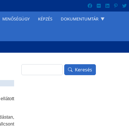
MINŐSÉGÜGY
KÉPZÉS
DOKUMENTUMTÁR
Keresés
Keresés
llátott
lástan,
állcsont