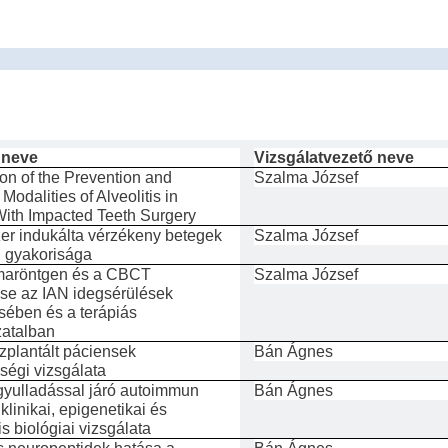
 neve
Vizsgálatvezető neve
on of the Prevention and
Szalma József
Modalities of Alveolitis in
With Impacted Teeth Surgery
er indukálta vérzékeny betegek
Szalma József
i gyakorisága
maröntgen és a CBCT
Szalma József
se az IAN idegsérülések
ésében és a terápiás
atalban
zplantált páciensek
Bán Ágnes
ségi vizsgálata
gyulladással járó autoimmun
Bán Ágnes
klinikai, epigenetikai és
s biológiai vizsgálata