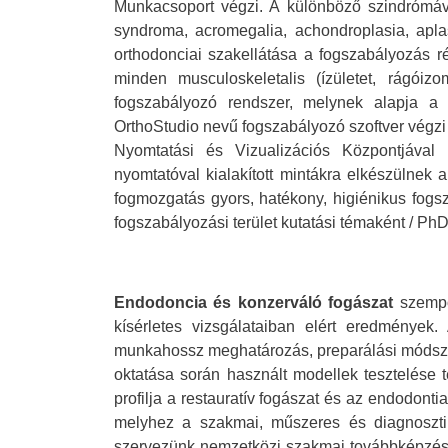
Munkacsoport végzi. A különböző szindrómával
syndroma, acromegalia, achondroplasia, aplas
orthodonciai szakellátása a fogszabályozás ré
minden musculoskeletalis (ízületet, rágóizom
fogszabályozó rendszer, melynek alapja a
OrthoStudio nevű fogszabályozó szoftver végzi 
Nyomtatási és Vizualizációs Központjával
nyomtatóval kialakított mintákra elkészülnek a
fogmozgatás gyors, hatékony, higiénikus fogsz
fogszabályozási terület kutatási témaként / Ph
Endodoncia és konzerváló fogászat
szempo
kísérletes vizsgálataiban elért eredmények. 
munkahossz meghatározás, preparálási módszere
oktatása során használt modellek tesztelése t
profilja a restauratív fogászat és az endodont
melyhez a szakmai, műszeres és diagnosztik
szervezünk nemzetközi szakmai továbbképzést, 