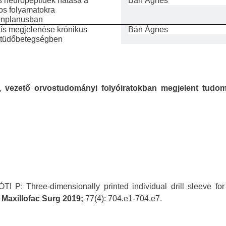
 neuropeptidek hatása a
Bán Ágnes
os folyamatokra
henplanusban
tis megjelenése krónikus
Bán Ágnes
v tüdőbetegségben
ó, vezető orvostudományi folyóiratokban megjelent tudo
TI P: Three-dimensionally
printed individual drill sleeve fo
l Maxillofac Surg 2019;
77(4): 704.e1-704.e7.