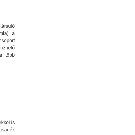
társuló
mia), a
csoport
rizhető
an több
ekkel is
Hasadék