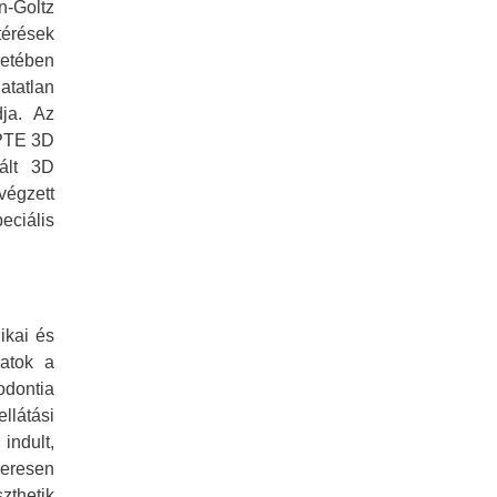
n-Goltz
térések
retében
atatlan
dja. Az
 PTE
3D
zált 3D
végzett
eciális
ikai és
latok a
odontia
llátási
indult,
zeresen
zthetik