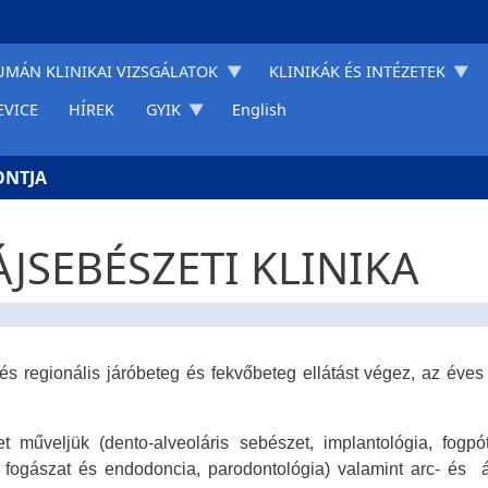
UMÁN KLINIKAI VIZSGÁLATOK
KLINIKÁK ÉS INTÉZETEK
EVICE
HÍREK
GYIK
English
ONTJA
ÁJSEBÉSZETI KLINIKA
s regionális járóbeteg és fekvőbeteg ellátást végez, az éves e
t műveljük (dento-alveoláris sebészet, implantológia, fogpót
 fogászat és endodoncia, parodontológia) valamint arc- és