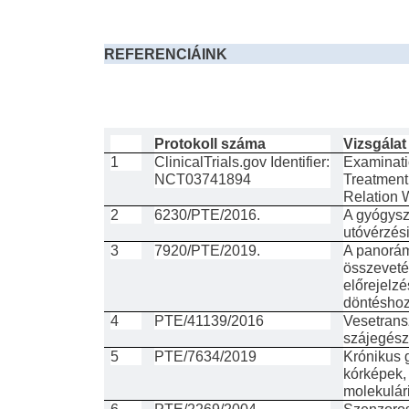
REFERENCIÁINK
Protokoll száma
Vizsgálat
1
ClinicalTrials.gov Identifier:
Examinati
NCT03741894
Treatment 
Relation 
2
6230/PTE/2016.
A gyógysz
utóvérzés
3
7920/PTE/2019.
A panorá
összeveté
előrejelz
döntéshoz
4
PTE/41139/2016
Vesetrans
szájegész
5
PTE/7634/2019
Krónikus 
kórképek, 
molekulári