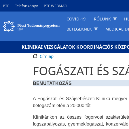
Ugrás a tartalomra
Gyorslinkek
PTE
Telefonkönyv
PTE WEBMAIL
COVID-19
RÓLUNK
H
BETEGEKNEK
MEDICAL D
KLINIKAI VIZSGÁLATOK KOORDINÁCIÓS KÖZP
Címlap
FOGÁSZATI ÉS SZ
BEMUTATKOZÁS
A Fogászati és Szájsebészeti Klinika megyei é
betegszám eléri a 20 000 főt.
Klinikánkon az összes fogorvosi szakterülete
fogszabályozás, gyermekfogászat, konzerváló