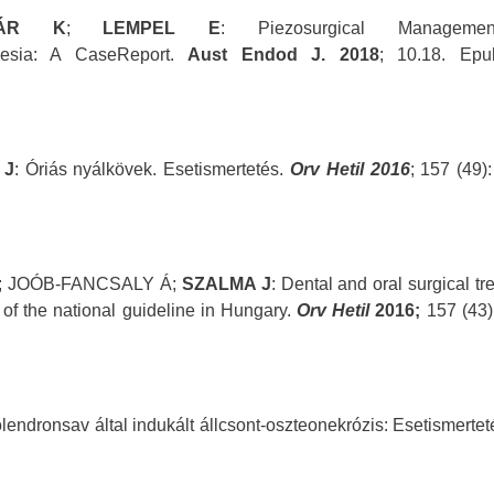
ZÁR K
;
LEMPEL E
: Piezosurgical Manageme
thesia: A CaseReport.
Aust Endod J. 2018
; 10.18. Epu
 J
: Óriás nyálkövek. Esetismertetés.
Orv Hetil 2016
; 157 (49)
L; JOÓB-FANCSALY Á;
SZALMA J
: Dental and oral surgical t
 of the national guideline in Hungary.
Orv Hetil
2016;
157 (43)
olendronsav által indukált állcsont-oszteonekrózis: Esetismerte