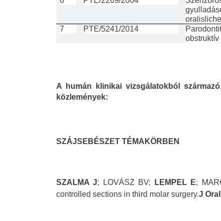
6
PTE/2269/2004
Szenzoros
gyulladás
oralislic
7
PTE/5241/2014
Parodonti
obstruktí
A humán klinikai vizsgálatokból származ
közlemények:
SZÁJSEBÉSZET TÉMAKÖRBEN
SZALMA J
; LOVÁSZ BV;
LEMPEL E
; MARÓ
controlled sections in third molar surgery.
J Ora