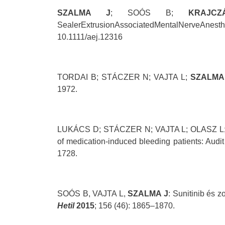
SZALMA J
; SOÓS B;
KRAJC
SealerExtrusionAssociatedMentalNerveAnes
10.1111/aej.12316
TORDAI B; STÁCZER N; VAJTA L;
SZALMA
1972.
LUKÁCS D; STÁCZER N; VAJTA L; OLASZ 
of medication-induced bleeding patients: Audit
1728.
SOÓS B, VAJTA L,
SZALMA J
: Sunitinib és z
Hetil
2015
;
156
(46): 1865–1870.