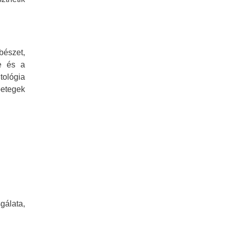
bészet,
se és a
tológia
etegek
gálata,