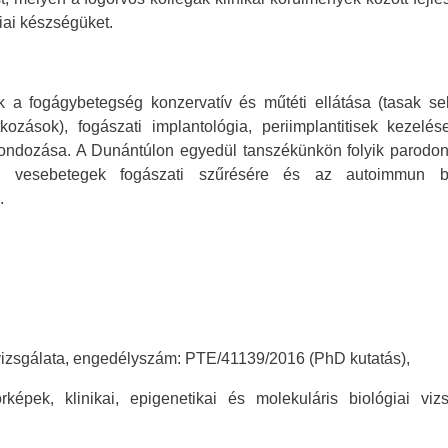
iai készségüket.
ik a fogágybetegség konzervatív és műtéti ellátása (tasak se
kozások), fogászati implantológia, periimplantitisek kezelé
ondozása. A Dunántúlon egyedül tanszékünkön folyik parodon
k a vesebetegek fogászati szűrésére és az autoimmun b
.
 vizsgálata, engedélyszám: PTE/41139/2016 (PhD kutatás),
épek, klinikai, epigenetikai és molekuláris biológiai vizs