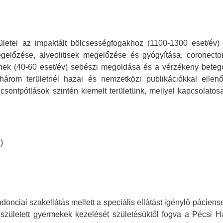
ületei az impaktált bölcsességfogakhoz (1100-1300 eset/év) 
előzése, alveolitisek megelőzése és gyógyítása, coronecto
nek (40-60 eset/év) sebészi megoldása és a vérzékeny beteg
dhárom területnél hazai és nemzetközi publikációkkal ellenő
sontpótlások szintén kiemelt területünk, mellyel kapcsolatos
)
donciai szakellátás mellett a speciális ellátást igénylő páciens
 született gyermekek kezelését születésüktől fogva a Pécsi 