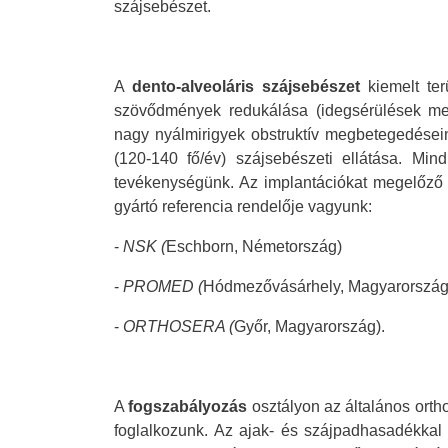
szájsebészet.
A
dento-alveoláris szájsebészet
kiemelt ter
szövődmények redukálása (idegsérülések meg
nagy nyálmirigyek obstruktív megbetegedései
(120-140 fő/év) szájsebészeti ellátása. Min
tevékenységünk. Az implantációkat megelőző c
gyártó referencia rendelője vagyunk:
-
NSK (
Eschborn, Németország)
-
PROMED (
Hódmezővásárhely, Magyarország
-
ORTHOSERA (
Győr, Magyarország).
A
fogszabályozás
osztályon az általános ortho
foglalkozunk. Az ajak- és szájpadhasadékkal