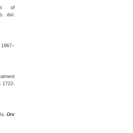
nt of
b. doi:
: 1967–
reatment
: 1722-
tés.
Orv