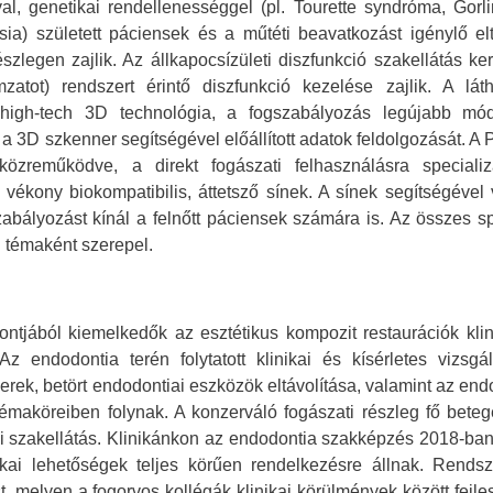
, genetikai rendellenességgel (pl. Tourette syndróma, Gorli
ia) született páciensek és a műtéti beavatkozást igénylő el
szlegen zajlik. Az állkapocsízületi diszfunkció szakellátás ke
zatot) rendszert érintő diszfunkció kezelése zajlik. A láth
 high-tech 3D technológia, a fogszabályozás legújabb mó
a 3D szkenner segítségével előállított adatok feldolgozását. A
 közreműködve, a
direkt fogászati felhasználásra speciali
 vékony biokompatibilis, áttetsző sínek. A sínek segítségével 
abályozást kínál a felnőtt páciensek számára is. Az összes sp
D témaként szerepel.
ntjából kiemelkedők az esztétikus kompozit restaurációk klin
Az endodontia terén folytatott klinikai és kísérletes vizsgá
k, betört endodontiai eszközök eltávolítása, valamint az end
émaköreiben folynak. A konzerváló fogászati részleg fő betege
iai szakellátás. Klinikánkon az endodontia szakképzés 2018-ban 
ai lehetőségek teljes körűen rendelkezésre állnak. Rends
melyen a fogorvos kollégák klinikai körülmények között fejles