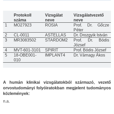
Protokoll
Vizsgálat
Vizsgálatvezető
száma
neve
neve
1
MO27923
ROSIA
Prof. Dr. Gőcze
Péter
2
CL-0011
ASTELLAS
Dr. Drozgyik István
3
MR3083502
STARDOM2
Prof. Dr. Bódis
József
4
MVT-601-3101
SPIRIT
Prof. Bódis József
5
18-OBE001-
IMPLANT4
Dr. Várnagy Ákos
010
A humán klinikai vizsgálatokból származó, vezető
orvostudományi folyóiratokban megjelent tudományos
közlemények:
n.a.