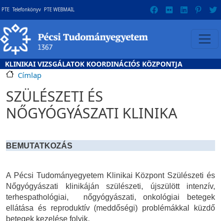
Ugrás a tartalomra
Gyorslinkek
PTE
Telefonkönyv
PTE WEBMAIL
KLINIKAI VIZSGÁLATOK KOORDINÁCIÓS KÖZPONTJA
Címlap
SZÜLÉSZETI ÉS
NŐGYÓGYÁSZATI KLINIKA
BEMUTATKOZÁS
A Pécsi Tudományegyetem Klinikai Központ Szülészeti és
Nőgyógyászati klinikáján szülészeti, újszülött intenzív,
terhespathológiai,
nőgyógyászati, onkológiai betegek
ellátása és reproduktív (meddőségi) problémákkal küzdő
betegek kezelése folyik.