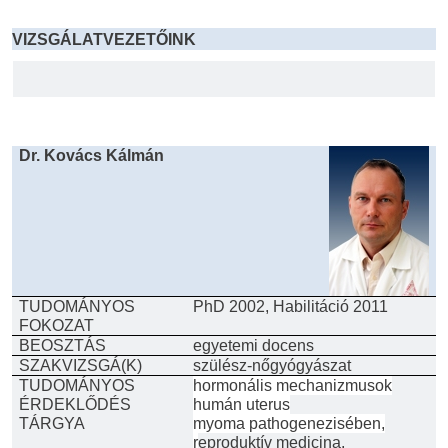
VIZSGÁLATVEZETŐINK
Dr. Kovács Kálmán
TUDOMÁNYOS
PhD 2002, Habilitáció 2011
FOKOZAT
BEOSZTÁS
egyetemi docens
SZAKVIZSGÁ(K)
szülész-nőgyógyászat
TUDOMÁNYOS
hormonális mechanizmusok
ÉRDEKLŐDÉS
humán uterus
TÁRGYA
myoma pathogenezisében,
r
eproduktív medicina,