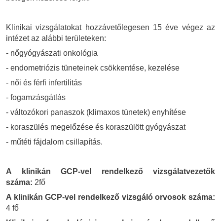
Klinikai vizsgálatokat hozzávetőlegesen 15 éve végez az
intézet az alábbi területeken:
- nőgyógyászati onkológia
- endometriózis tüneteinek csökkentése, kezelése
- női és férfi infertilitás
- fogamzásgátlás
- változókori panaszok (klimaxos tünetek) enyhítése
- koraszülés megelőzése és koraszülött gyógyászat
- műtéti fájdalom csillapítás.
A klinikán GCP-vel rendelkező vizsgálatvezetők
száma:
2fő
A klinikán GCP-vel rendelkező vizsgáló orvosok száma:
4 fő