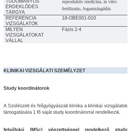
TUDOMÁNYOS
reproduktív medicina, in vitro
ÉRDEKLŐDÉS
fertilizatio, fogamzásgátlás
TÁRGYA
REFERENCIA
18-OBE001-010
VIZSGÁLATOK
MILYEN
Fázis 2-4
VIZSGÁLATOKAT
VÁLLAL
KLINIKAI VIZSGÁLATI SZEMÉLYZET
Study koordinátorok
A Szülészeti és Nőgyógyászati klinika a klinikai vizsgálatok
támogatására 1 fő saját study koordinárorral rendelkezik.
felsőfokú (MSc) végzettséggel rendelkező study