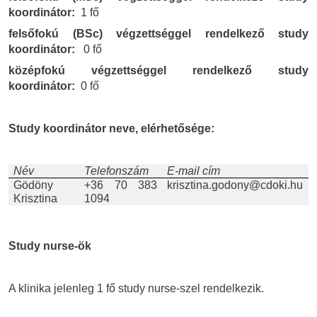
koordinátor:
1 fő
felsőfokú (BSc) végzettséggel rendelkező study
koordinátor:
0 fő
középfokú végzettséggel rendelkező study
koordinátor:
0 fő
Study koordinátor neve, elérhetősége:
Név
Telefonszám
E-mail cím
Gödöny
+36 70 383
krisztina.godony@cdoki.hu
Krisztina
1094
Study nurse-ök
A klinika jelenleg 1 fő study nurse-szel rendelkezik.