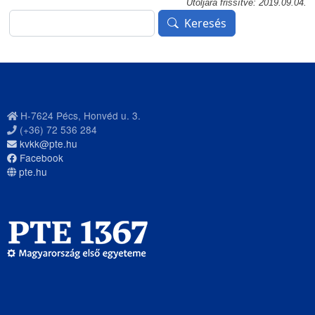
Utoljára frissítve: 2019.09.04.
Keresés
Keresés
H-7624 Pécs, Honvéd u. 3.
(+36) 72 536 284
kvkk@pte.hu
Facebook
pte.hu