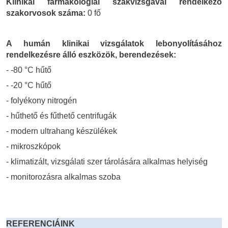
Klinikai farmakológiai szakvizsgával rendelkező
szakorvosok száma:
0 fő
A humán klinikai vizsgálatok lebonyolításához
rendelkezésre álló eszközök, berendezések:
- -80 °C hűtő
- -20 °C hűtő
- folyékony nitrogén
- hűthető és fűthető centrifugák
- modern ultrahang készülékek
- mikroszkópok
- klimatizált, vizsgálati szer tárolására alkalmas helyiség
- monitorozásra alkalmas szoba
REFERENCIÁINK