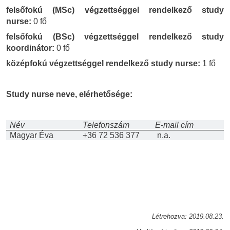
felsőfokú (MSc) végzettséggel rendelkező study
nurse:
0 fő
felsőfokú (BSc) végzettséggel rendelkező study
koordinátor:
0 fő
középfokú végzettséggel rendelkező study nurse:
1 fő
Study nurse neve, elérhetősége:
Név
Telefonszám
E-mail cím
Magyar Éva
+36 72 536 377
n.a.
Létrehozva: 2019.08.23.