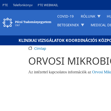
Ugrás a tartalomra
Gyorslinkek
PTE
Telefonkönyv
PTE WEBMAIL
COVID-19
RÓLUNK
H
BETEGEKNEK
MEDICAL D
KLINIKAI VIZSGÁLATOK KOORDINÁCIÓS KÖZP
Címlap
ORVOSI MIKROBI
Az intézettel kapcsolatos információk az
Orvosi Mikr