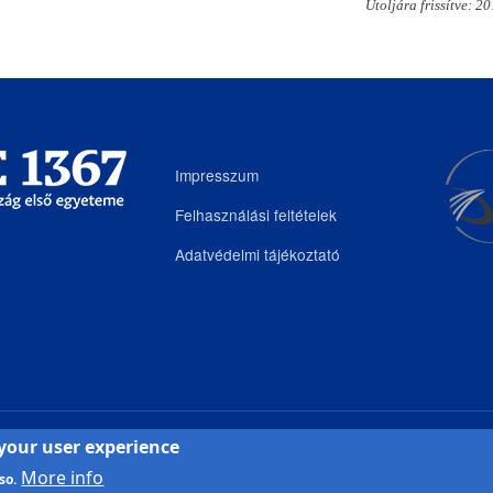
Utoljára frissítve: 2
Impresszum
Felhasználási feltételek
Adatvédelmi tájékoztató
 your user experience
és Innovációs Igazgatóság
| Portál csoport - 2025.
More info
so.