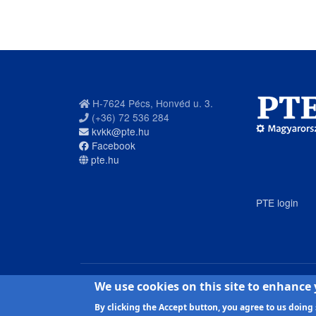
H-7624 Pécs, Honvéd u. 3.
(+36) 72 536 284
kvkk@pte.hu
Facebook
pte.hu
PTE login
We use cookies on this site to enhance
Pécsi Tudományegyetem | Kancellária |
Informatikai 
By clicking the Accept button, you agree to us doing 